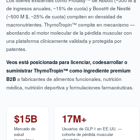
Los líderes existentes como Protality™ de Abbott (~300 M $
de ingresos anuales, ~15% de cuota) y Boost® de Nestlé
(~500 M $, ~25% de cuota) compiten en densidad de
macronutrientes. ThymoTropin™ compite en mecanismo —
abordando el motor molecular de la pérdida muscular con
una plataforma clínicamente validada y protegida por
patentes.
Veos está posicionada para licenciar, codesarrollar o
suministrar ThymoTropin™ como ingrediente premium
a fabricantes de alimentos funcionales, nutrición
B2B
médica, nutrición deportiva y formulaciones farmacéuticas.
$15B
17M+
Mercado de
Usuarios de GLP-1 en EE.UU. —
salud
cohorte de pérdida muscular
muscular y
abordable