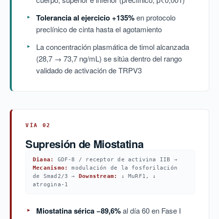
Tolerancia al ejercicio +135%
en protocolo
preclínico de cinta hasta el agotamiento
La concentración plasmática de timol alcanzada
(28,7 → 73,7 ng/mL) se sitúa dentro del rango
validado de activación de TRPV3
VÍA 02
Supresión de Miostatina
Diana:
GDF-8 / receptor de activina IIB →
Mecanismo:
modulación de la fosforilación
de Smad2/3 →
Downstream:
↓ MuRF1, ↓
atrogina-1
Miostatina sérica −89,6%
al día 60 en Fase I