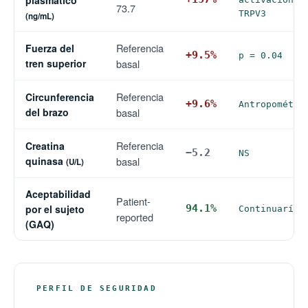
plasmático
73.7
TRPV3
(ng/mL)
Referencia
Fuerza del
+9.5%
p = 0.04
tren superior
basal
Referencia
Circunferencia
+9.6%
Antropométri
del brazo
basal
Referencia
Creatina
−5.2
NS
quinasa
basal
(U/L)
Aceptabilidad
Patient-
por el sujeto
94.1%
Continuaría
reported
(GAQ)
PERFIL DE SEGURIDAD