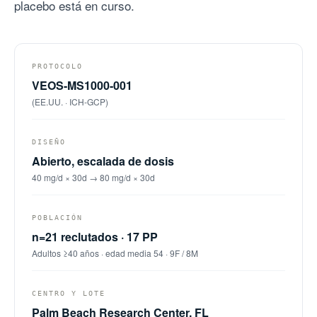
placebo está en curso.
PROTOCOLO
VEOS-MS1000-001
(EE.UU. · ICH-GCP)
DISEÑO
Abierto, escalada de dosis
40 mg/d × 30d → 80 mg/d × 30d
POBLACIÓN
n=21 reclutados · 17 PP
Adultos ≥40 años · edad media 54 · 9F / 8M
CENTRO Y LOTE
Palm Beach Research Center, FL