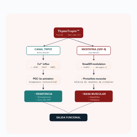
ThymoTropin™
Timol · Carvacrol
CANAL TRPV3
MIOSTATINA (GDF-8)
activación
supresión
Ca²⁺ influx
Smad2/3 modulation
→ AMPK · NFAT · MEF2
↓ MuRF1 · ↓ atrogin-1
PGC-1α activation
↓ Proteólisis muscular
biogénesis mitocondrial
balance de recambio de proteínas
↑ RESISTENCIA
↑ MASA MUSCULAR
↑ Termogénesis
↑ Hipertrofia
↑ Ciclo del ATP
↑ Fortaleza
SALIDA FUNCIONAL