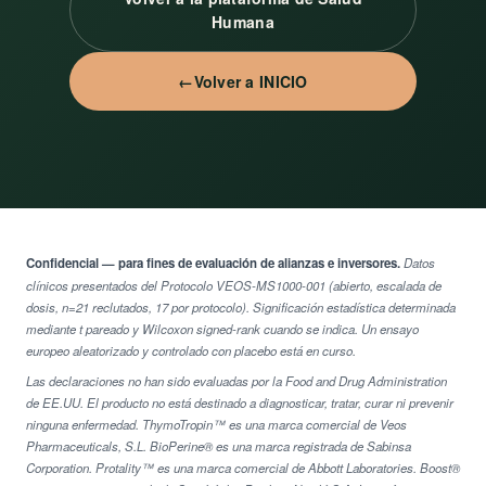
Humana
Volver a INICIO
Confidencial — para fines de evaluación de alianzas e inversores.
Datos
clínicos presentados del Protocolo VEOS-MS1000-001 (abierto, escalada de
dosis, n=21 reclutados, 17 por protocolo). Significación estadística determinada
mediante t pareado y Wilcoxon signed-rank cuando se indica. Un ensayo
europeo aleatorizado y controlado con placebo está en curso.
Las declaraciones no han sido evaluadas por la Food and Drug Administration
de EE.UU. El producto no está destinado a diagnosticar, tratar, curar ni prevenir
ninguna enfermedad. ThymoTropin™ es una marca comercial de Veos
Pharmaceuticals, S.L. BioPerine® es una marca registrada de Sabinsa
Corporation. Protality™ es una marca comercial de Abbott Laboratories. Boost®