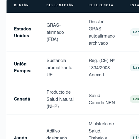
REGIÓN
DESIGNACIÓN
REFERENCIA
EST
Dossier
GRAS-
GRAS
Estados
afirmado
Co
Unidos
autoafirmado
(FDA)
archivado
Sustancia
Reg. (CE) Nº
Unión
aromatizante
1334/2008
Li
Europea
UE
Anexo I
Producto de
Salud
Canadá
Salud Natural
Co
Canadá NPN
(NHP)
Ministerio de
Aditivo
Salud,
Japón
designado
Trabajo y
Li