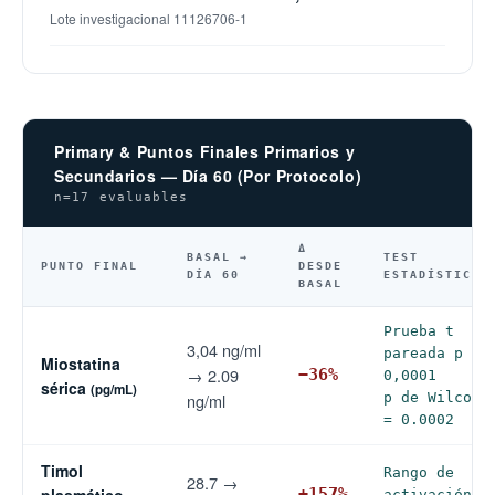
Lote investigacional 11126706-1
Primary & Puntos Finales Primarios y
Secundarios — Día 60 (Por Protocolo)
n=17 evaluables
Δ
BASAL →
TEST
PUNTO FINAL
DESDE
DÍA 60
ESTADÍSTICO
BASAL
Prueba t
3,04 ng/ml
pareada p <
Miostatina
→ 2.09
−36%
0,0001
sérica
(pg/mL)
ng/ml
p de Wilcoxo
= 0.0002
Timol
Rango de
28.7 →
+157%
activación