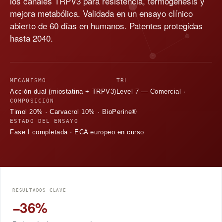
los canales TRPV3 para resistencia, termogénesis y
mejora metabólica. Validada en un ensayo clínico
abierto de 60 días en humanos. Patentes protegidas
hasta 2040.
MECANISMO
TRL
Acción dual (miostatina + TRPV3)
Level 7 — Comercial ·
COMPOSICIÓN
Timol 20% · Carvacrol 10% · BioPerine®
ESTADO DEL ENSAYO
Fase I completada · ECA europeo en curso
RESULTADOS CLAVE
−36%