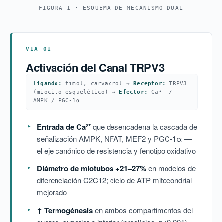
FIGURA 1 · ESQUEMA DE MECANISMO DUAL
VÍA 01
Activación del Canal TRPV3
Ligando:
timol, carvacrol →
Receptor:
TRPV3
(miocito esquelético) →
Efector:
Ca²⁺ /
AMPK / PGC-1α
Entrada de Ca²⁺
que desencadena la cascada de
señalización AMPK, NFAT, MEF2 y PGC-1α —
el eje canónico de resistencia y fenotipo oxidativo
Diámetro de miotubos +21–27%
en modelos de
diferenciación C2C12; ciclo de ATP mitocondrial
mejorado
↑ Termogénesis
en ambos compartimentos del
cuerpo, superior e inferior (preclínico, p<0,001)