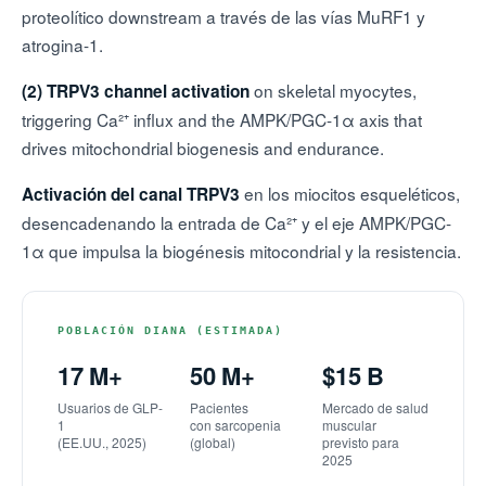
proteolítico downstream a través de las vías MuRF1 y
atrogina-1.
on skeletal myocytes,
(2)
TRPV3 channel activation
triggering Ca²⁺ influx and the AMPK/PGC-1α axis that
drives mitochondrial biogenesis and endurance.
en los miocitos esqueléticos,
Activación del canal TRPV3
desencadenando la entrada de Ca²⁺ y el eje AMPK/PGC-
1α que impulsa la biogénesis mitocondrial y la resistencia.
POBLACIÓN DIANA (ESTIMADA)
17 M+
50 M+
$15 B
Usuarios de GLP-
Pacientes
Mercado de salud
1
con sarcopenia
muscular
(EE.UU., 2025)
(global)
previsto para
2025